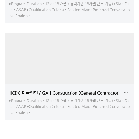
▸Program Duration - 12 or 18 개월 ( 경력자만 18개월 근무 가능) ▸Start Da
te - ASAP ▸Qualification Criteria - Related Major Preferred Conversatio
nal English ▸ ...
[ICDC 미국인턴 / GA ] Construction (General Contractor) -
▸Program Duration - 12 or 18 개월 ( 경력자만 18개월 근무 가능) ▸Start Da
te - ASAP ▸Qualification Criteria - Related Major Preferred Conversatio
nal English ▸ ...