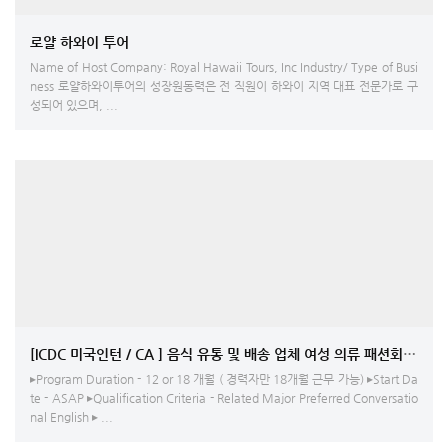
로얄 하와이 투어
Name of Host Company: Royal Hawaii Tours, Inc Industry/ Type of Busi
ness 로얄하와이투어의 성장원동력은 전 직원이 하와이 지역 대표 전문가로 구
성되어 있으며, ...
[ICDC 미국인턴 / CA ] 음식 유통 및 
▸Program Duration - 12 or 18 개월 ( 경력자만 18개월 근무 가능) ▸Start Da
te - ASAP ▸Qualification Criteria - Related Major Preferred Conversatio
nal English ▸ ...