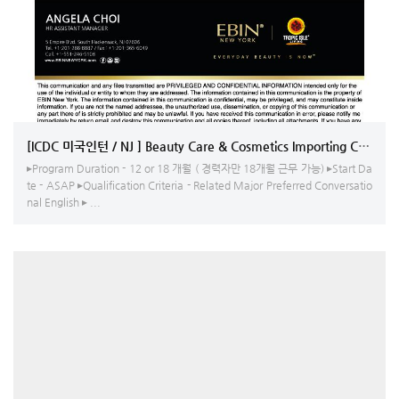
[ICDC 미국인턴 / NJ ] Beauty Care & Cosmetics Importing Company 
▸Program Duration - 12 or 18 개월 ( 경력자만 18개월 근무 가능) ▸Start Da
te - ASAP ▸Qualification Criteria - Related Major Preferred Conversatio
nal English ▸ ...