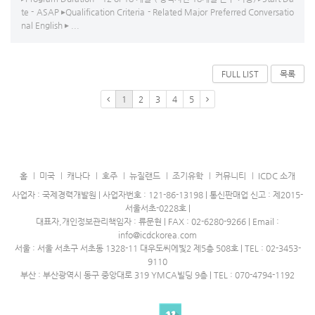
te - ASAP ▸Qualification Criteria - Related Major Preferred Conversatio
nal English ▸ ...
FULL LIST
목록
1
2
3
4
5
홈
미국
캐나다
호주
뉴질랜드
조기유학
커뮤니티
ICDC 소개
사업자 : 국제경력개발원 | 사업자번호 : 121-86-13198 | 통신판매업 신고 : 제2015-
서울서초-0228호 |
대표자,개인정보관리책임자 : 류문현 | FAX : 02-6280-9266 | Email :
info@icdckorea.com
서울 : 서울 서초구 서초동 1328-11 대우도씨에빛2 제5층 508호 | TEL : 02-3453-
9110
부산 : 부산광역시 동구 중앙대로 319 YMCA빌딩 9층 | TEL : 070-4794-1192