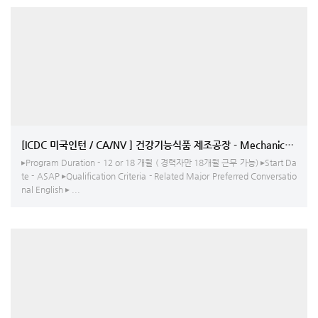
[ICDC 미국인턴 / CA/NV ] 건강기능식품 제조공장 - Mechanical
▸Program Duration - 12 or 18 개월 ( 경력자만 18개월 근무 가능) ▸Start Da
te - ASAP ▸Qualification Criteria - Related Major Preferred Conversatio
nal English ▸ ...