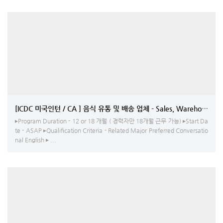
[ICDC 미국인턴 / CA ] 음식 유통 및 배송 업체 - Sales
▸Program Duration - 12 or 18 개월 ( 경력자만 18개월 근무 가능) ▸Start Da
te - ASAP ▸Qualification Criteria - Related Major Preferred Conversatio
nal English ▸ ...