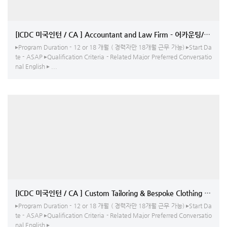
[ICDC 미국인턴 / CA ] Accountant and Law Firm - 어카운팅/영상 
▸Program Duration - 12 or 18 개월 ( 경력자만 18개월 근무 가능) ▸Start Da
te - ASAP ▸Qualification Criteria - Related Major Preferred Conversatio
nal English ▸ ...
[ICDC 미국인턴 / CA ] Custom Tailoring & Bespok
▸Program Duration - 12 or 18 개월 ( 경력자만 18개월 근무 가능) ▸Start Da
te - ASAP ▸Qualification Criteria - Related Major Preferred Conversatio
nal English ▸ ...