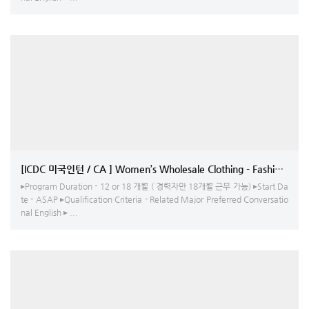
[ICDC 미국인턴 / CA ] 
▸Program Duration - 12 or 18 개월 ( 경력자만 18개월 근무 가능) ▸Start Da
te - ASAP ▸Qualification Criteria - Related Major Preferred Conversatio
nal English ▸ ...