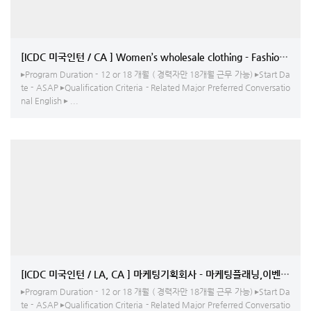
[ICDC 미국인턴 / CA ] Women’s wholesale clothing - Fashion Desi
▸Program Duration - 12 or 18 개월 ( 경력자만 18개월 근무 가능) ▸Start Da
te - ASAP ▸Qualification Criteria - Related Major Preferred Conversatio
nal English ▸ ...
[ICDC 미국인턴 / LA, CA ] 마케팅기획회사 - 마케팅플래닝,이벤트코
▸Program Duration - 12 or 18 개월 ( 경력자만 18개월 근무 가능) ▸Start Da
te - ASAP ▸Qualification Criteria - Related Major Preferred Conversatio