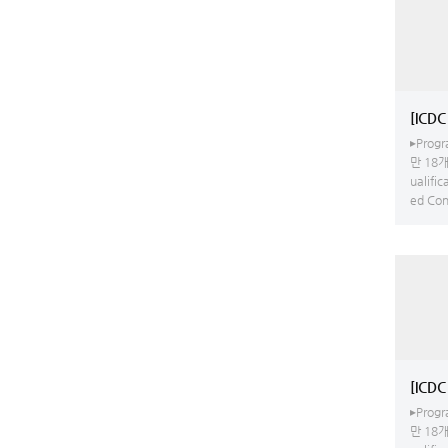
▸Progr
만 18개
ualific
ed Conv
▸Progr
만 18개