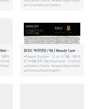
 Preferr
ualification Criteria - Related Major Preferr
ed Conversational English ▸ ...
uction (General Contractor) - 현장 공무 또는 어카운팅 스태프
서 작성, 고객과의 소통
[ICDC 미국인턴 / NJ ] Beauty Care & Cosmetics Importing
 ( 경력자
▸Program Duration - 12 or 18 개월 ( 경력자
SAP ▸Q
만 18개월 근무 가능) ▸Start Date - ASAP ▸Q
 Preferr
ualification Criteria - Related Major Preferr
ed Conversational English ▸ ...