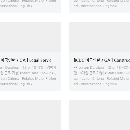
ation Criteria - Related Major Preferr
ualification Criteria - Related Major
ersational English ▸ ...
ed Conversational English ▸ ...
[ICDC 미국인턴 / GA ] Constr
[ICDC 미국인턴 / GA ] Legal Services Company - 행정 업무 및 문
am Duration - 12 or 18 개월 ( 경력자
▸Program Duration - 12 or 18 개월
월 근무 가능) ▸Start Date - ASAP ▸Q
만 18개월 근무 가능) ▸Start Date - A
ation Criteria - Related Major Preferr
ualification Criteria - Related Major
ersational English ▸ ...
ed Conversational English ▸ ...