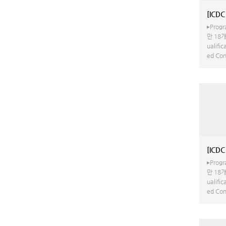
▸Progr
만 18개
ualific
ed Conv
[ICD
▸Progr
만 18개
ualific
ed Conv