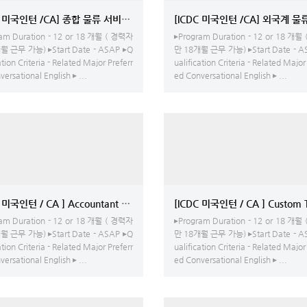
[ICDC 미국인턴 /CA] 종합 물류 서비스 업체 - LA 본사 채용중
[ICDC 미국인턴 /CA] 외국계 물
am Duration - 12 or 18 개월 ( 경력자
▸Program Duration - 12 or 18 개월
월 근무 가능) ▸Start Date - ASAP ▸Q
만 18개월 근무 가능) ▸Start Date - A
ation Criteria - Related Major Preferr
ualification Criteria - Related Major
ersational English ▸ ...
ed Conversational English ▸ ...
C 미국인턴 / CA ] Accountant and Law Firm - 어카운팅/영상 편집
[ICDC 미국
am Duration - 12 or 18 개월 ( 경력자
▸Program Duration - 12 or 18 개월
월 근무 가능) ▸Start Date - ASAP ▸Q
만 18개월 근무 가능) ▸Start Date - A
ation Criteria - Related Major Preferr
ualification Criteria - Related Major
ersational English ▸ ...
ed Conversational English ▸ ...