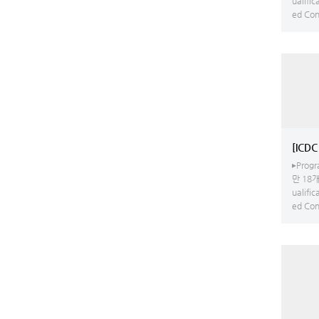
ualific
ed Conv
▸Progr
만 18개
ualific
ed Conv