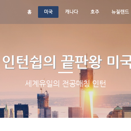
메뉴 건너뛰기
홈
미국
캐나다
호주
뉴질랜드
 인턴쉽의 끝판왕 미
세계유일의 전공매칭 인턴