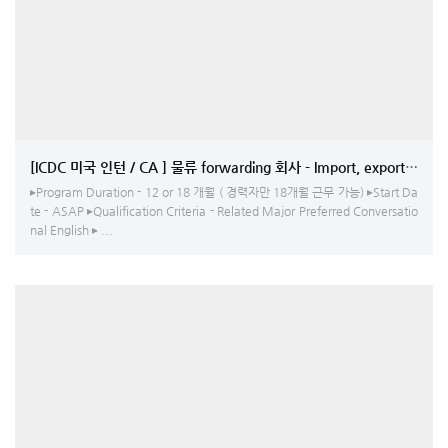
[ICDC 미국 인턴 / CA ] 물류 forwarding 회사 - Import, export opera
▸Program Duration - 12 or 18 개월 ( 경력자만 18개월 근무 가능) ▸Start Da
te - ASAP ▸Qualification Criteria - Related Major Preferred Conversatio
nal English ▸ ...