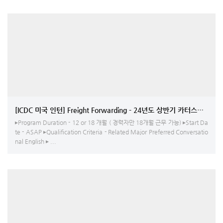
[ICDC 미국 인턴] Freight Forwarding - 24년도 상반기 카터스빌 인턴
▸Program Duration - 12 or 18 개월 ( 경력자만 18개월 근무 가능) ▸Start Da
te - ASAP ▸Qualification Criteria - Related Major Preferred Conversatio
nal English ▸ ...