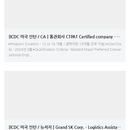
[ICDC 미국 인턴 / CA ] 통관회사 CTPAT Certified company - Customs
▸Program Duration - 12 or 18 개월 ( 경력자만 18개월 근무 가능) ▸Start Da
te - 2024년 3월 ▸Qualification Criteria - Related Major Preferred Conver
sational Engl...
[ICDC 미국 인턴 / 뉴저지 ] Grand SK Corp. - Logistics Assistant/HR A