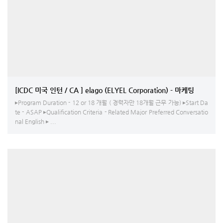
[ICDC 미국 인턴 / CA ] elago (ELYEL Corporation) - 마케팅
▸Program Duration - 12 or 18 개월 ( 경력자만 18개월 근무 가능) ▸Start Da
te - ASAP ▸Qualification Criteria - Related Major Preferred Conversatio
nal English ▸ ...