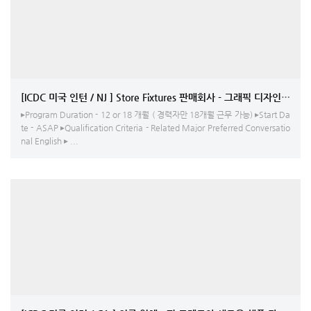
[ICDC 미국 인턴 / NJ ] Store Fixtures 판매회사 - 그래픽 디자인 –
▸Program Duration - 12 or 18 개월 ( 경력자만 18개월 근무 가능) ▸Start Da
te - ASAP ▸Qualification Criteria - Related Major Preferred Conversatio
nal English ▸ ...