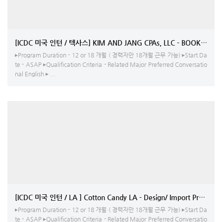
▸Program Duration - 12 or 18 개월 ( 경력자만 18개월 근무 가능) ▸Start Da
te - ASAP ▸Qualification Criteria - Related Major Preferred Conversatio
nal English ▸ ...
[ICDC 미국 인턴 / LA ] Cotton Candy LA - Design
▸Program Duration - 12 or 18 개월 ( 경력자만 18개월 근무 가능) ▸Start Da
te - ASAP ▸Qualification Criteria - Related Major Preferred Conversatio