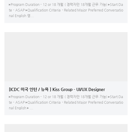
▸Program Duration - 12 or 18 개월 ( 경력자만 18개월 근무 가능) ▸Start Da
te - ASAP ▸Qualification Criteria - Related Major Preferred Conversatio
nal English 영...
[ICDC 미국 인턴 / 뉴욕 ] Kiss Group - UI/UX Designer
▸Program Duration - 12 or 18 개월 ( 경력자만 18개월 근무 가능) ▸Start Da
te - ASAP ▸Qualification Criteria - Related Major Preferred Conversatio
nal English ▸ ...