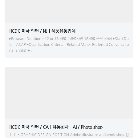
[ICDC 미국 인턴 / NJ ] 제품유통업체
▸Program Duration - 12 or 18 개월 ( 경력자만 18개월 근무 가능) ▸Start Da
te - ASAP ▸Qualification Criteria - Related Major Preferred Conversatio
nal English ▸ ...
[ICDC 미국 인턴 / CA ] 유통회사 - AI / Photo shop
1. J1 - GRAPHIC DESIGN POSITION Adobe illustrator and photoshop 신