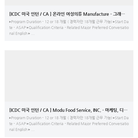
[ICDC 미국 인턴 / CA ] 온라인 여성의류 Manufacture - 그래픽/Web
▸Program Duration - 12 or 18 개월 ( 경력자만 18개월 근무 가능) ▸Start Da
te - ASAP ▸Qualification Criteria - Related Major Preferred Conversatio
nal English ▸ ...
[ICDC 미국 인턴 / CA ] Modu Food Service, INC. - 마케팅, 디자인,
▸Program Duration - 12 or 18 개월 ( 경력자만 18개월 근무 가능) ▸Start Da
te - ASAP ▸Qualification Criteria - Related Major Preferred Conversatio
nal English ▸ ...