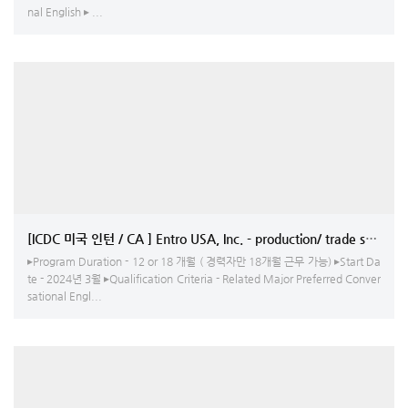
nal English ▸ ...
[ICDC 미국 인턴 / CA ] Entro USA, Inc. - production/ trade show
▸Program Duration - 12 or 18 개월 ( 경력자만 18개월 근무 가능) ▸Start Da
te - 2024년 3월 ▸Qualification Criteria - Related Major Preferred Conver
sational Engl...