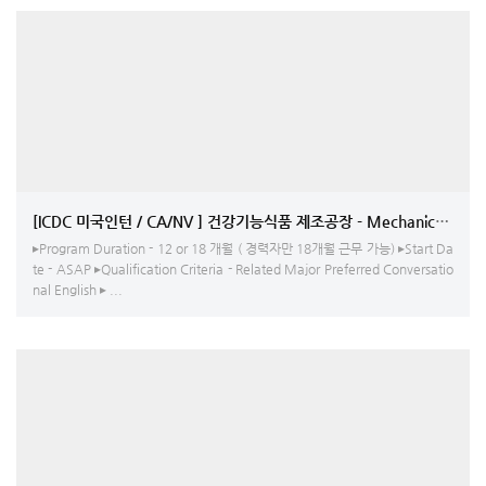
[ICDC 미국인턴 / CA/NV ] 건강기능식품 제조공장 - Mechanical
▸Program Duration - 12 or 18 개월 ( 경력자만 18개월 근무 가능) ▸Start Da
te - ASAP ▸Qualification Criteria - Related Major Preferred Conversatio
nal English ▸ ...