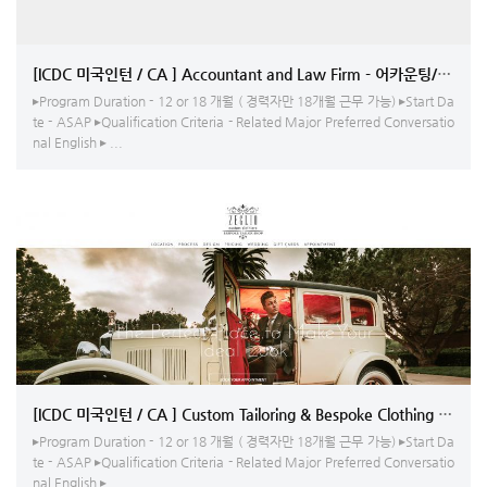
[ICDC 미국인턴 / CA ] Accountant and Law Firm - 어카운팅/영상 
▸Program Duration - 12 or 18 개월 ( 경력자만 18개월 근무 가능) ▸Start Da
te - ASAP ▸Qualification Criteria - Related Major Preferred Conversatio
nal English ▸ ...
[ICDC 미국인턴 / CA ] Custom Tailoring & Bespok
▸Program Duration - 12 or 18 개월 ( 경력자만 18개월 근무 가능) ▸Start Da
te - ASAP ▸Qualification Criteria - Related Major Preferred Conversatio
nal English ▸ ...