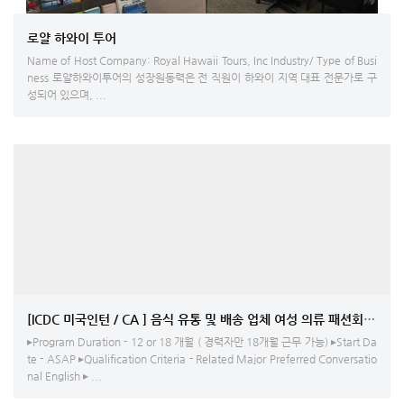
로얄 하와이 투어
Name of Host Company: Royal Hawaii Tours, Inc Industry/ Type of Busi
ness 로얄하와이투어의 성장원동력은 전 직원이 하와이 지역 대표 전문가로 구
성되어 있으며, ...
[ICDC 미국인턴 / CA ] 음식 유통 및 
▸Program Duration - 12 or 18 개월 ( 경력자만 18개월 근무 가능) ▸Start Da
te - ASAP ▸Qualification Criteria - Related Major Preferred Conversatio
nal English ▸ ...