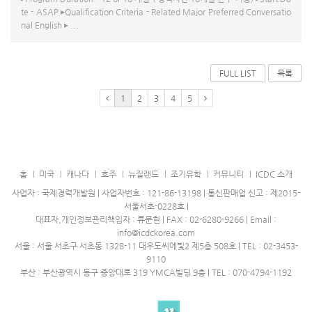
te - ASAP ▸Qualification Criteria - Related Major Preferred Conversatio
nal English ▸ ...
FULL LIST
목록
1
2
3
4
5
홈
미국
캐나다
호주
뉴질랜드
조기유학
커뮤니티
ICDC 소개
사업자 : 국제경력개발원 | 사업자번호 : 121-86-13198 | 통신판매업 신고 : 제2015-
서울서초-0228호 |
대표자,개인정보관리책임자 : 류문현 | FAX : 02-6280-9266 | Email :
info@icdckorea.com
서울 : 서울 서초구 서초동 1328-11 대우도씨에빛2 제5층 508호 | TEL : 02-3453-
9110
부산 : 부산광역시 동구 중앙대로 319 YMCA빌딩 9층 | TEL : 070-4794-1192