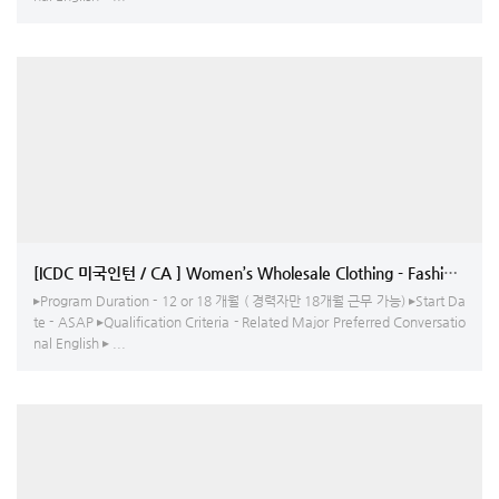
[ICDC 미국인턴 / CA ] 
▸Program Duration - 12 or 18 개월 ( 경력자만 18개월 근무 가능) ▸Start Da
te - ASAP ▸Qualification Criteria - Related Major Preferred Conversatio
nal English ▸ ...