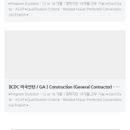
▸Program Duration - 12 or 18 개월 ( 경력자만 18개월 근무 가능) ▸Start Da
te - ASAP ▸Qualification Criteria - Related Major Preferred Conversatio
nal English ▸ ...
[ICDC 미국인턴 / GA ] Construction (General Contractor) -
▸Program Duration - 12 or 18 개월 ( 경력자만 18개월 근무 가능) ▸Start Da
te - ASAP ▸Qualification Criteria - Related Major Preferred Conversatio
nal English ▸ ...