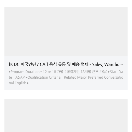
[ICDC 미국인턴 / CA ] 음식 유통 및 배송 업체 - Sales
▸Program Duration - 12 or 18 개월 ( 경력자만 18개월 근무 가능) ▸Start Da
te - ASAP ▸Qualification Criteria - Related Major Preferred Conversatio
nal English ▸ ...