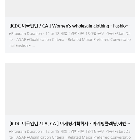
[ICDC 미국인턴 / CA ] Women’s wholesale clothing - Fashion Desi
▸Program Duration - 12 or 18 개월 ( 경력자만 18개월 근무 가능) ▸Start Da
te - ASAP ▸Qualification Criteria - Related Major Preferred Conversatio
nal English ▸ ...
[ICDC 미국인턴 / LA, CA ] 마케팅기획회사 - 마케팅플래닝,이벤트코
▸Program Duration - 12 or 18 개월 ( 경력자만 18개월 근무 가능) ▸Start Da
te - ASAP ▸Qualification Criteria - Related Major Preferred Conversatio