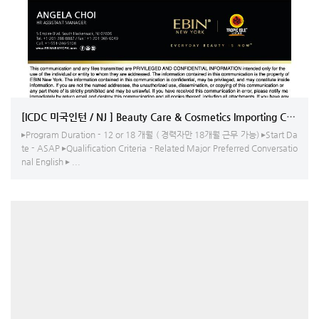
[ICDC 미국인턴 / NJ ] Beauty Care & Cosmetics Importing Company 
▸Program Duration - 12 or 18 개월 ( 경력자만 18개월 근무 가능) ▸Start Da
te - ASAP ▸Qualification Criteria - Related Major Preferred Conversatio
nal English ▸ ...