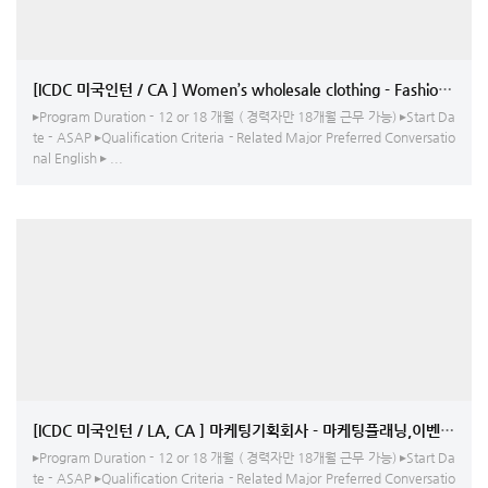
[ICDC 미국인턴 / CA ] Women’s wholesale clothing - Fashion Desi
▸Program Duration - 12 or 18 개월 ( 경력자만 18개월 근무 가능) ▸Start Da
te - ASAP ▸Qualification Criteria - Related Major Preferred Conversatio
nal English ▸ ...
[ICDC 미국인턴 / LA, CA ] 마케팅기획회사 - 마케팅플래닝,이벤트코
▸Program Duration - 12 or 18 개월 ( 경력자만 18개월 근무 가능) ▸Start Da
te - ASAP ▸Qualification Criteria - Related Major Preferred Conversatio