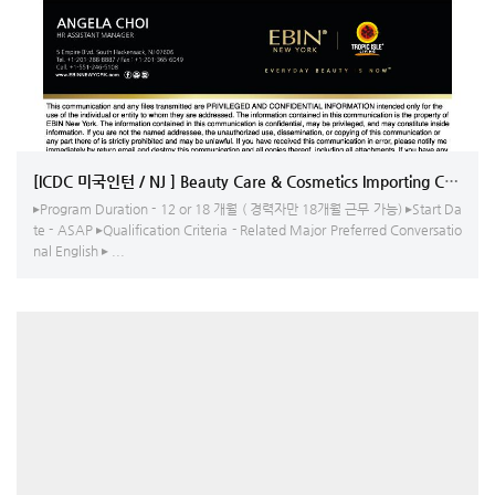
[ICDC 미국인턴 / NJ ] Beauty Care & Cosmetics Importing Company 
▸Program Duration - 12 or 18 개월 ( 경력자만 18개월 근무 가능) ▸Start Da
te - ASAP ▸Qualification Criteria - Related Major Preferred Conversatio
nal English ▸ ...