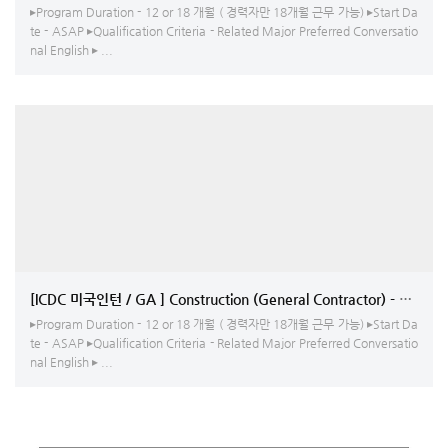
▸Program Duration - 12 or 18 개월 ( 경력자만 18개월 근무 가능) ▸Start Da
te - ASAP ▸Qualification Criteria - Related Major Preferred Conversatio
nal English ▸ ...
[ICDC 미국인턴 / GA ] Construction (General Contractor) -
▸Program Duration - 12 or 18 개월 ( 경력자만 18개월 근무 가능) ▸Start Da
te - ASAP ▸Qualification Criteria - Related Major Preferred Conversatio
nal English ▸ ...