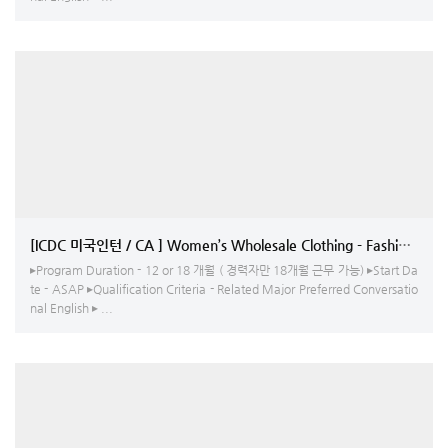
[ICDC 미국인턴 / CA ] 
▸Program Duration - 12 or 18 개월 ( 경력자만 18개월 근무 가능) ▸Start Da
te - ASAP ▸Qualification Criteria - Related Major Preferred Conversatio
nal English ▸ ...