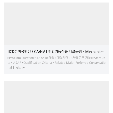
[ICDC 미국인턴 / CA/NV ] 건강기능식품 제조공장 - Mechanical
▸Program Duration - 12 or 18 개월 ( 경력자만 18개월 근무 가능) ▸Start Da
te - ASAP ▸Qualification Criteria - Related Major Preferred Conversatio
nal English ▸ ...