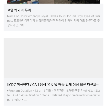
로얄 하와이 투어
Name of Host Company: Royal Hawaii Tours, Inc Industry/ Type of Busi
ness 로얄하와이투어의 성장원동력은 전 직원이 하와이 지역 대표 전문가로 구
성되어 있으며, ...
[ICDC 미국인턴 / CA ] 음식 유통 및 
▸Program Duration - 12 or 18 개월 ( 경력자만 18개월 근무 가능) ▸Start Da
te - ASAP ▸Qualification Criteria - Related Major Preferred Conversatio
nal English ▸ ...