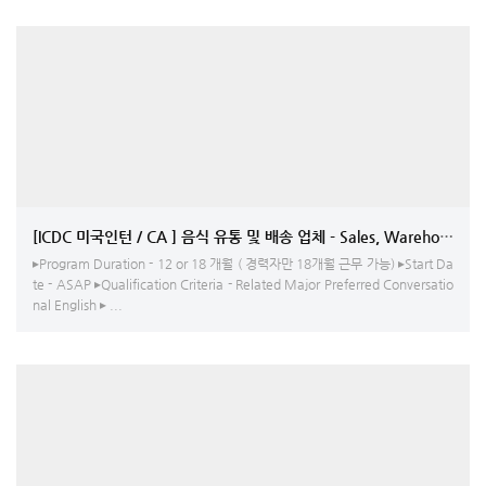
[ICDC 미국인턴 / CA ] 음식 유통 및 배송 업체 - Sales
▸Program Duration - 12 or 18 개월 ( 경력자만 18개월 근무 가능) ▸Start Da
te - ASAP ▸Qualification Criteria - Related Major Preferred Conversatio
nal English ▸ ...