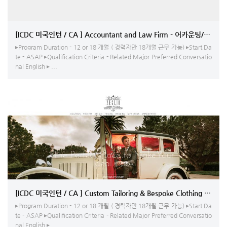
[ICDC 미국인턴 / CA ] Accountant and Law Firm - 어카운팅/영상 
▸Program Duration - 12 or 18 개월 ( 경력자만 18개월 근무 가능) ▸Start Da
te - ASAP ▸Qualification Criteria - Related Major Preferred Conversatio
nal English ▸ ...
[ICDC 미국인턴 / CA ] Custom Tailoring & Bespok
▸Program Duration - 12 or 18 개월 ( 경력자만 18개월 근무 가능) ▸Start Da
te - ASAP ▸Qualification Criteria - Related Major Preferred Conversatio
nal English ▸ ...