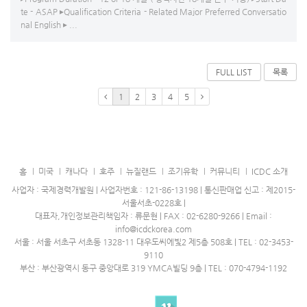
te - ASAP ▸Qualification Criteria - Related Major Preferred Conversatio
nal English ▸ ...
FULL LIST
목록
1
2
3
4
5
홈
미국
캐나다
호주
뉴질랜드
조기유학
커뮤니티
ICDC 소개
사업자 : 국제경력개발원 | 사업자번호 : 121-86-13198 | 통신판매업 신고 : 제2015-
서울서초-0228호 |
대표자,개인정보관리책임자 : 류문현 | FAX : 02-6280-9266 | Email :
info@icdckorea.com
서울 : 서울 서초구 서초동 1328-11 대우도씨에빛2 제5층 508호 | TEL : 02-3453-
9110
부산 : 부산광역시 동구 중앙대로 319 YMCA빌딩 9층 | TEL : 070-4794-1192