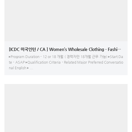
[ICDC 미국인턴 / CA ] 
▸Program Duration - 12 or 18 개월 ( 경력자만 18개월 근무 가능) ▸Start Da
te - ASAP ▸Qualification Criteria - Related Major Preferred Conversatio
nal English ▸ ...