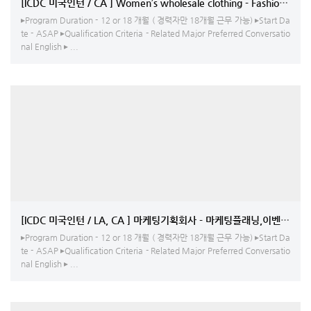
[ICDC 미국인턴 / CA ] Women’s wholesale clothing - Fashion Desi
▸Program Duration - 12 or 18 개월 ( 경력자만 18개월 근무 가능) ▸Start Da
te - ASAP ▸Qualification Criteria - Related Major Preferred Conversatio
nal English ▸ ...
[ICDC 미국인턴 / LA, CA ] 마케팅기획회사 - 마케팅플래닝,이벤트코
▸Program Duration - 12 or 18 개월 ( 경력자만 18개월 근무 가능) ▸Start Da
te - ASAP ▸Qualification Criteria - Related Major Preferred Conversatio
nal English ▸ ...