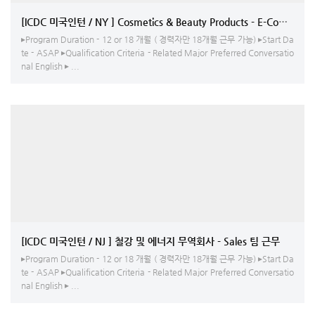
[ICDC 미국인턴 / NY ] Cosmet
▸Program Duration - 12 or 18 개월 ( 경력자만 18개월 근무 가능) ▸Start Da
te - ASAP ▸Qualification Criteria - Related Major Preferred Conversatio
nal English ▸ ...
[ICDC 미국인턴 / NJ ] 철강 및 에너지 무역회사 - Sales 팀 근무
▸Program Duration - 12 or 18 개월 ( 경력자만 18개월 근무 가능) ▸Start Da
te - ASAP ▸Qualification Criteria - Related Major Preferred Conversatio
nal English ▸ ...