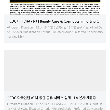
[ICDC 미국인턴 / NJ ] Beauty Care & Cosmetics Importing Company 
▸Program Duration - 12 or 18 개월 ( 경력자만 18개월 근무 가능) ▸Start Da
te - ASAP ▸Qualification Criteria - Related Major Preferred Conversatio
nal English ▸ ...
[ICDC 미국인턴 /CA] 종합 물류 서비스 업체 - LA 본사 채용중
▸Program Duration - 12 or 18 개월 ( 경력자만 18개월 근무 가능) ▸Start Da
te - ASAP ▸Qualification Criteria - Related Major Preferred Conversatio