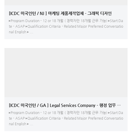
[ICDC 미국인턴 / NJ ] 마케팅 제품제작업체 - 그래픽 디자인
▸Program Duration - 12 or 18 개월 ( 경력자만 18개월 근무 가능) ▸Start Da
te - ASAP ▸Qualification Criteria - Related Major Preferred Conversatio
nal English ▸ ...
[ICDC 미국인턴 / GA ] Legal Services 
▸Program Duration - 12 or 18 개월 ( 경력자만 18개월 근무 가능) ▸Start Da
te - ASAP ▸Qualification Criteria - Related Major Preferred Conversatio
nal English ▸ ...