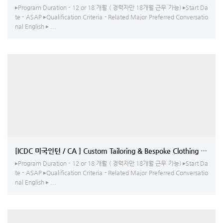
▸Program Duration - 12 or 18 개월 ( 경력자만 18개월 근무 가능) ▸Start Da
te - ASAP ▸Qualification Criteria - Related Major Preferred Conversatio
nal English ▸ ...
[ICDC 미국인턴 / CA ] Custom Tailoring & Bespok
▸Program Duration - 12 or 18 개월 ( 경력자만 18개월 근무 가능) ▸Start Da
te - ASAP ▸Qualification Criteria - Related Major Preferred Conversatio
nal English ▸ ...