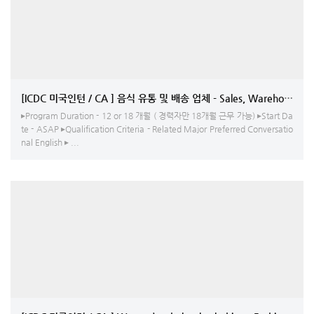
[ICDC 미국인턴 / CA ] 음식 유통 및 배송 업체 - Sales
▸Program Duration - 12 or 18 개월 ( 경력자만 18개월 근무 가능) ▸Start Da
te - ASAP ▸Qualification Criteria - Related Major Preferred Conversatio
nal English ▸ ...