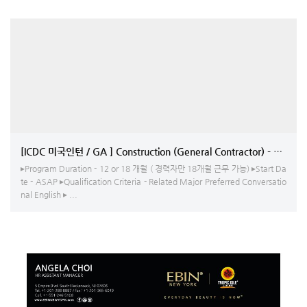
[ICDC 미국인턴 / GA ] Construction (General Contractor) -
▸Program Duration - 12 or 18 개월 ( 경력자만 18개월 근무 가능) ▸Start Da
te - ASAP ▸Qualification Criteria - Related Major Preferred Conversatio
nal English ▸ ...