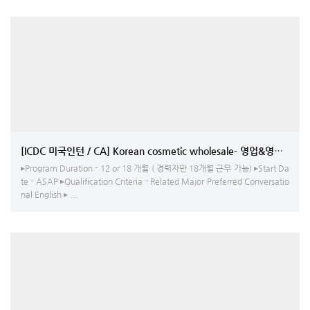
[ICDC 미국인턴 / CA] Korean cosmetic wholesale- 영업&영업지원/
▸Program Duration - 12 or 18 개월 ( 경력자만 18개월 근무 가능) ▸Start Da
te - ASAP ▸Qualification Criteria - Related Major Preferred Conversatio
nal English ▸ ...