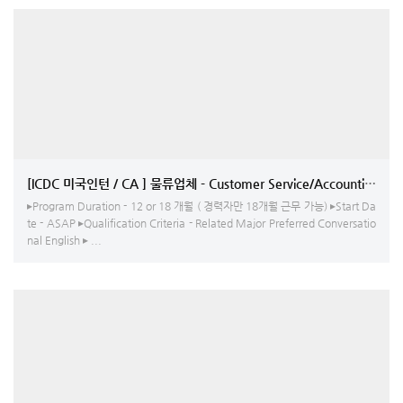
[ICDC 미국인턴 / CA ] 물류업체 - Customer Service/Accounting
▸Program Duration - 12 or 18 개월 ( 경력자만 18개월 근무 가능) ▸Start Da
te - ASAP ▸Qualification Criteria - Related Major Preferred Conversatio
nal English ▸ ...