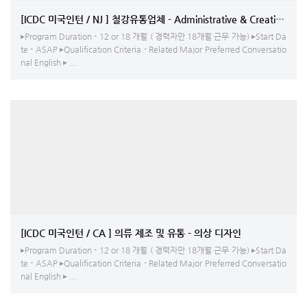
[ICDC 미국인턴 / NJ ] 철강유통업체 - Administrative & Creative Assi
▸Program Duration - 12 or 18 개월 ( 경력자만 18개월 근무 가능) ▸Start Da
te - ASAP ▸Qualification Criteria - Related Major Preferred Conversatio
nal English ▸ ...
[ICDC 미국인턴 / CA ] 의류 제조 및 유통 - 의상 디자인
▸Program Duration - 12 or 18 개월 ( 경력자만 18개월 근무 가능) ▸Start Da
te - ASAP ▸Qualification Criteria - Related Major Preferred Conversatio
nal English ▸ ...