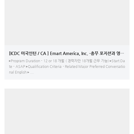
[ICDC 미국인턴 / CA ] Emart America, Inc. -총무 포지션과 영업 Ass
▸Program Duration - 12 or 18 개월 ( 경력자만 18개월 근무 가능) ▸Start Da
te - ASAP ▸Qualification Criteria - Related Major Preferred Conversatio
nal English ▸ ...