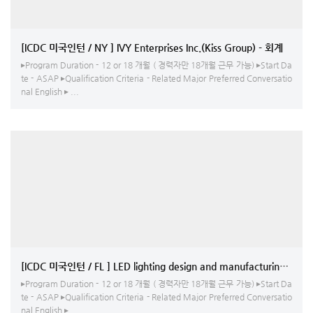
[ICDC 미국인턴 / NY ] IVY Enterprises Inc.(Kiss Group) - 회계
▸Program Duration - 12 or 18 개월 ( 경력자만 18개월 근무 가능) ▸Start Da
te - ASAP ▸Qualification Criteria - Related Major Preferred Conversatio
nal English ▸ ...
[ICDC 미국인턴 / FL ] LED lighting design and manufacturing 업체 - 
▸Program Duration - 12 or 18 개월 ( 경력자만 18개월 근무 가능) ▸Start Da
te - ASAP ▸Qualification Criteria - Related Major Preferred Conversatio
nal English ▸ ...