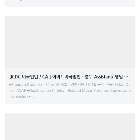
[ICDC 미국인턴 / CA ] 이마트미국법인 - 총무 Assistant/ 영업 Assistan
▸Program Duration - 12 or 18 개월 ( 경력자만 18개월 근무 가능) ▸Start Da
te - ASAP ▸Qualification Criteria - Related Major Preferred Conversatio
nal English ▸ ...