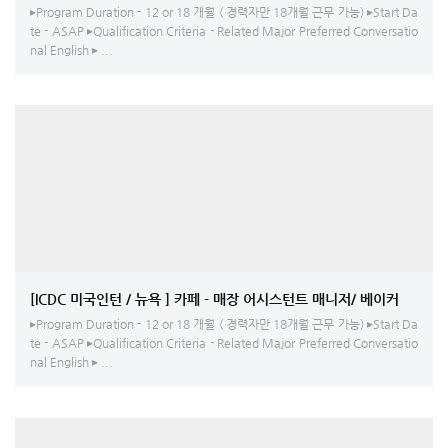
▸Program Duration - 12 or 18 개월 ( 경력자만 18개월 근무 가능) ▸Start Da
te - ASAP ▸Qualification Criteria - Related Major Preferred Conversatio
nal English ▸ ...
[ICDC 미국인턴 / 뉴욕 ] 카페 - 매장 어시스턴트 매니저/ 베이커
▸Program Duration - 12 or 18 개월 ( 경력자만 18개월 근무 가능) ▸Start Da
te - ASAP ▸Qualification Criteria - Related Major Preferred Conversatio
nal English ▸ ...