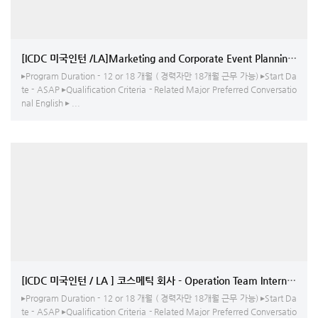
[ICDC 미국인턴 /LA]Marketing 
▸Program Duration - 12 or 18 개월 ( 경력자만 18개월 근무 가능) ▸Start Da
te - ASAP ▸Qualification Criteria - Related Major Preferred Conversatio
nal English ▸ ...
[ICDC 미국인턴 / LA ] 코스메틱 회사 - Operation Team Intern/Graphi
▸Program Duration - 12 or 18 개월 ( 경력자만 18개월 근무 가능) ▸Start Da
te - ASAP ▸Qualification Criteria - Related Major Preferred Conversatio