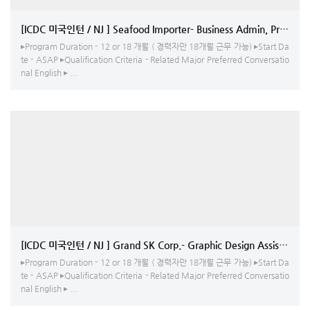
[ICDC 미국인턴 / NJ ] Seafood Importer- Business Admin, Pro
▸Program Duration - 12 or 18 개월 ( 경력자만 18개월 근무 가능) ▸Start Da
te - ASAP ▸Qualification Criteria - Related Major Preferred Conversatio
nal English ▸ ...
[ICDC 미국인턴 / NJ ] Grand SK Corp.- Graphic Design Assistant
▸Program Duration - 12 or 18 개월 ( 경력자만 18개월 근무 가능) ▸Start Da
te - ASAP ▸Qualification Criteria - Related Major Preferred Conversatio
nal English ▸ ...