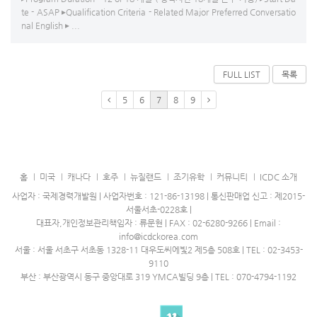
te - ASAP ▸Qualification Criteria - Related Major Preferred Conversatio
nal English ▸ ...
FULL LIST
목록
5
6
7
8
9
홈
미국
캐나다
호주
뉴질랜드
조기유학
커뮤니티
ICDC 소개
사업자 : 국제경력개발원 | 사업자번호 : 121-86-13198 | 통신판매업 신고 : 제2015-
서울서초-0228호 |
대표자,개인정보관리책임자 : 류문현 | FAX : 02-6280-9266 | Email :
info@icdckorea.com
서울 : 서울 서초구 서초동 1328-11 대우도씨에빛2 제5층 508호 | TEL : 02-3453-
9110
부산 : 부산광역시 동구 중앙대로 319 YMCA빌딩 9층 | TEL : 070-4794-1192