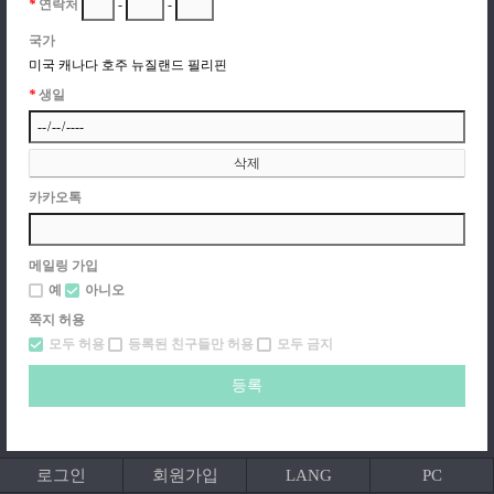
*
연락처
-
-
국가
미국
캐나다
호주
뉴질랜드
필리핀
*
생일
카카오톡
메일링 가입
예
아니오
쪽지 허용
모두 허용
등록된 친구들만 허용
모두 금지
로그인
회원가입
LANG
PC