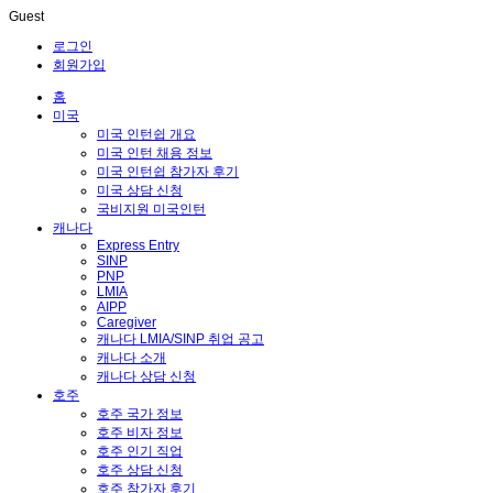
Guest
로그인
회원가입
홈
미국
미국 인턴쉽 개요
미국 인턴 채용 정보
미국 인턴쉽 참가자 후기
미국 상담 신청
국비지원 미국인턴
캐나다
Express Entry
SINP
PNP
LMIA
AIPP
Caregiver
캐나다 LMIA/SINP 취업 공고
캐나다 소개
캐나다 상담 신청
호주
호주 국가 정보
호주 비자 정보
호주 인기 직업
호주 상담 신청
호주 참가자 후기