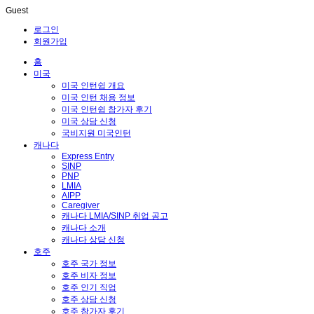
Guest
로그인
회원가입
홈
미국
미국 인턴쉽 개요
미국 인턴 채용 정보
미국 인턴쉽 참가자 후기
미국 상담 신청
국비지원 미국인턴
캐나다
Express Entry
SINP
PNP
LMIA
AIPP
Caregiver
캐나다 LMIA/SINP 취업 공고
캐나다 소개
캐나다 상담 신청
호주
호주 국가 정보
호주 비자 정보
호주 인기 직업
호주 상담 신청
호주 참가자 후기