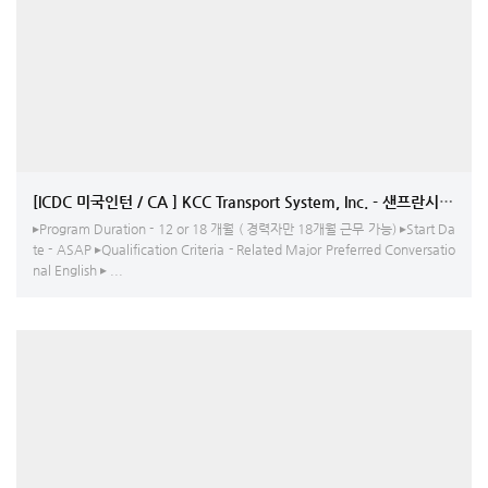
[ICDC 미국인턴 / CA ] KCC Transport System, Inc. - 샌프란시스
▸Program Duration - 12 or 18 개월 ( 경력자만 18개월 근무 가능) ▸Start Da
te - ASAP ▸Qualification Criteria - Related Major Preferred Conversatio
nal English ▸ ...