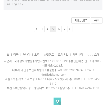
nal English ▸ ...
FULL LIST
목록
3
4
5
6
7
홈
미국
캐나다
호주
뉴질랜드
조기유학
커뮤니티
ICDC 소개
사업자 : 국제경력개발원 | 사업자번호 : 121-86-13198 | 통신판매업 신고 : 제2015-
서울서초-0228호 |
대표자,개인정보관리책임자 : 류문현 | FAX : 02-6280-9266 | Email :
info@icdckorea.com
서울 : 서울 서초구 서초동 1328-11 대우도씨에빛2 제5층 508호 | TEL : 02-3453-
9110
부산 : 부산광역시 동구 중앙대로 319 YMCA빌딩 9층 | TEL : 070-4794-1192