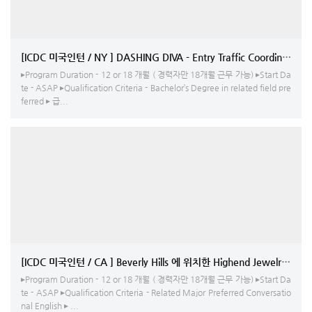
[ICDC 미국인턴 / NY ] DASHING DIVA - Entry Traffic Coordinator
▸Program Duration - 12 or 18 개월 ( 경력자만 18개월 근무 가능) ▸Start Da
te - ASAP ▸Qualification Criteria - Bachelor’s Degree in related field pre
ferred ▸ 급...
[ICDC 미국인턴 / CA ] Beverly Hills 에 위치한 Highend Jewelry
▸Program Duration - 12 or 18 개월 ( 경력자만 18개월 근무 가능) ▸Start Da
te - ASAP ▸Qualification Criteria - Related Major Preferred Conversatio
nal English ▸ ...