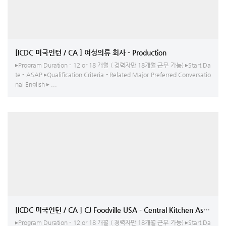
[ICDC 미국인턴 / CA ] 여성의류 회사 - Production
▸Program Duration - 12 or 18 개월 ( 경력자만 18개월 근무 가능) ▸Start Da
te - ASAP ▸Qualification Criteria - Related Major Preferred Conversatio
nal English ▸ ...
[ICDC 미국인턴 / CA ] CJ Foodville USA - Central Kitchen Assistant
▸Program Duration - 12 or 18 개월 ( 경력자만 18개월 근무 가능) ▸Start Da