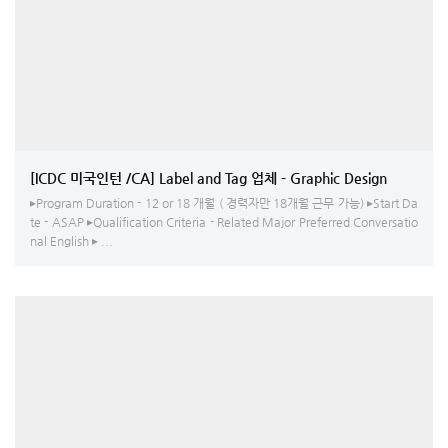
[ICDC 미국인턴 /CA] Label and Tag 업체 - Graphic Design
▸Program Duration - 12 or 18 개월 ( 경력자만 18개월 근무 가능) ▸Start Da
te - ASAP ▸Qualification Criteria - Related Major Preferred Conversatio
nal English ▸ ...