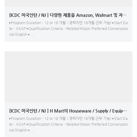
[ICDC 미국인턴 / NJ ] 다양한 제품을 Amazon, Walmart 및 자체
▸Program Duration - 12 or 18 개월 ( 경력자만 18개월 근무 가능) ▸Start Da
te - ASAP ▸Qualification Criteria - Related Major Preferred Conversatio
nal English ▸ ...
[ICDC 미국인턴 / NJ ] H Mart의 Houseware / Supply / E
▸Program Duration - 12 or 18 개월 ( 경력자만 18개월 근무 가능) ▸Start Da
te - ASAP ▸Qualification Criteria - Related Major Preferred Conversatio
nal English ▸ ...