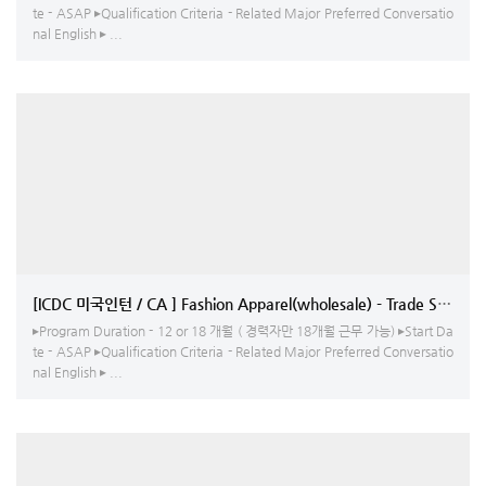
te - ASAP ▸Qualification Criteria - Related Major Preferred Conversatio
nal English ▸ ...
[ICDC 미국인턴 / CA ] Fashion Apparel(wholesale) - Trade Show/Vi
▸Program Duration - 12 or 18 개월 ( 경력자만 18개월 근무 가능) ▸Start Da
te - ASAP ▸Qualification Criteria - Related Major Preferred Conversatio
nal English ▸ ...