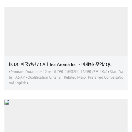
[ICDC 미국인턴 / CA ] Tea Aroma Inc. - 마케팅/ 무역/ QC
▸Program Duration - 12 or 18 개월 ( 경력자만 18개월 근무 가능) ▸Start Da
te - ASAP ▸Qualification Criteria - Related Major Preferred Conversatio
nal English ▸ ...