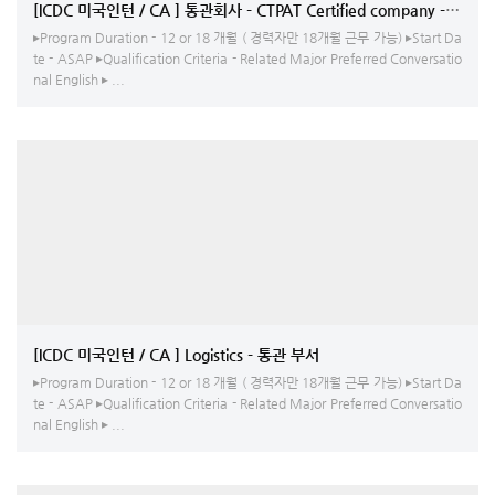
[ICDC 미국인턴 / CA ] 통관회사 - CTPAT Certified company - Custom
▸Program Duration - 12 or 18 개월 ( 경력자만 18개월 근무 가능) ▸Start Da
te - ASAP ▸Qualification Criteria - Related Major Preferred Conversatio
nal English ▸ ...
[ICDC 미국인턴 / CA ] Logistics - 통관 부서
▸Program Duration - 12 or 18 개월 ( 경력자만 18개월 근무 가능) ▸Start Da
te - ASAP ▸Qualification Criteria - Related Major Preferred Conversatio
nal English ▸ ...