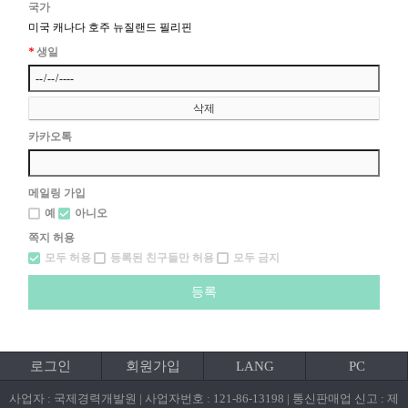
국가
미국
캐나다
호주
뉴질랜드
필리핀
*
생일
카카오톡
메일링 가입
예
아니오
쪽지 허용
모두 허용
등록된 친구들만 허용
모두 금지
로그인
회원가입
LANG
PC
사업자 : 국제경력개발원 | 사업자번호 : 121-86-13198 | 통신판매업 신고 : 제